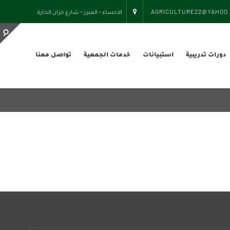
AGRICULTURE22@YAHOO
الاحساء – المبرز – شارع خزان الحارة
دورات تدريبية
استبيانات
خدمات الجمعية
تواصل معنا