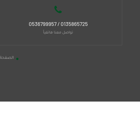
0135865725 / 0536799957
تواصل معنا هاتفياً
الصفحة 