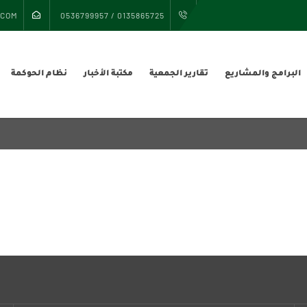
.COM
0135865725 / 0536799957
البرامج والمشاريع
تقارير الجمعية
مكتبة الأخبار
نظام الحوكمة