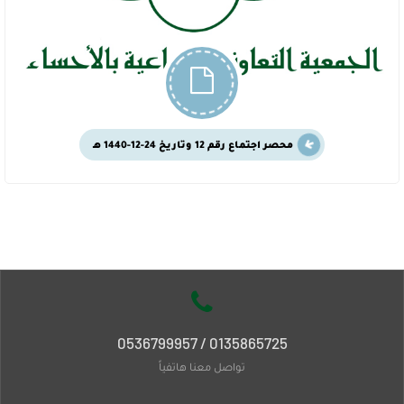
محصر اجتماع رقم 12 وتاريخ 24-12-1440 هـ
0135865725 / 0536799957
تواصل معنا هاتفياً