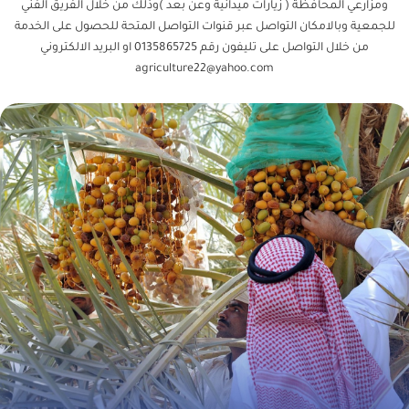
ومزارعي المحافظة ( زيارات ميدانية وعن بعد )وذلك من خلال الفريق الفني
للجمعية وبالامكان التواصل عبر قنوات التواصل المتحة للحصول على الخدمة
من خلال التواصل على تليفون رقم 0135865725 او البريد الالكتروني
agriculture22@yahoo.com