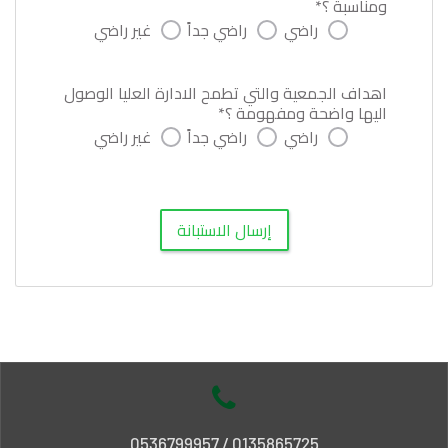
ومناسبة ؟*
راضي
راضي جداً
غير راضي
اهداف الجمعية والتي تطمح الادارة العليا الوصول
اليها واضحة ومفهومة ؟*
راضي
راضي جداً
غير راضي
إرسال الاستبانة
0135865725 / 0536799957