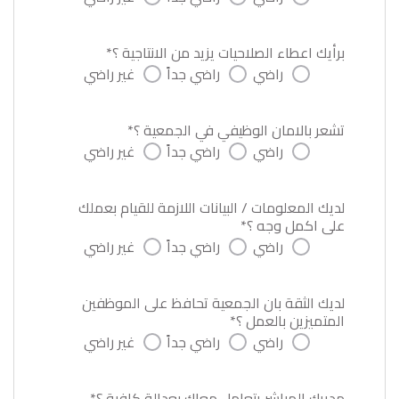
برأيك اعطاء الصلاحيات يزيد من الانتاجية ؟*
راضي
راضي جداً
غير راضي
تشعر بالامان الوظيفي في الجمعية ؟*
راضي
راضي جداً
غير راضي
لديك المعلومات / البيانات اللازمة للقيام بعملك
على اكمل وجه ؟*
راضي
راضي جداً
غير راضي
لديك الثقة بان الجمعية تحافظ على الموظفين
المتميزين بالعمل ؟*
راضي
راضي جداً
غير راضي
مديرك المباشر يتعامل معاك بعدالة كافية ؟*