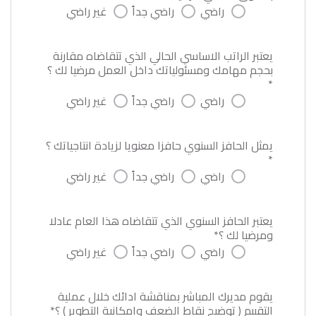
راضي
راضي جداً
غير راضي
يعتبر الراتب الاساسي الحالي الذي تتقاضاه مقارنة
بحجم مهامك ومسئولياتك داخل العمل مرضيا لك ؟
*
راضي
راضي جداً
غير راضي
يمثل الحافز السنوي حافزا معنويا لزيادة انتاجياتك ؟
*
راضي
راضي جداً
غير راضي
يعتبر الحافز السنوي الذي تتقاضاه هذا العام عادلا
ومرضيا لك ؟*
راضي
راضي جداً
غير راضي
يقوم مديرك المباشر بمناقشة ادائك خلال عملية
التقييم ( توضيح نقاط الضعف وامكانية التطوير ) ؟*