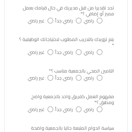
تجد تقديرا من قبل مديريك في حال قيامك بعمل
مميز أو إضافي ؟*
راضي
راضي جداً
غير راضي
يتم تزويدك بالتدريب المطلوب لاحتياجاتك الوظيفية ؟
*
راضي
راضي جداً
غير راضي
التامين الصحي بالجمعية مناسب ؟*
راضي
راضي جداً
غير راضي
مفهوم العمل كفريق واحد بالجمعية واضح
ومطبق ؟*
راضي
راضي جداً
غير راضي
سياسة الدوام المتبعة حاليا بالجمعية واضحة