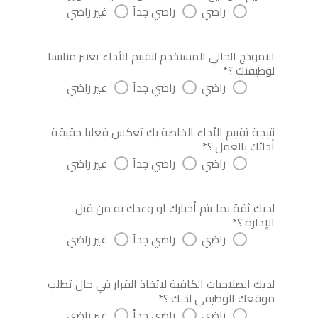
راضي
راضي جداً
غير راضي
النموذج الحالي المستخدم لتقييم الأداء يعتبر مناسبا
لوظيفتك ؟*
راضي
راضي جداً
غير راضي
نتيجة تقييم الأداء الخاصة بك تعكس فعليا حقيقة
أدائك بالعمل ؟*
راضي
راضي جداً
غير راضي
لديك ثقة بما يتم أخبارك او وعدك به من قبل
الإدارة ؟*
راضي
راضي جداً
غير راضي
لديك الصلاحيات الكافية لاتخاذ القرار في حال تطلب
موقعك الوظيفي لذلك ؟*
راضي
راضي جداً
غير راضي